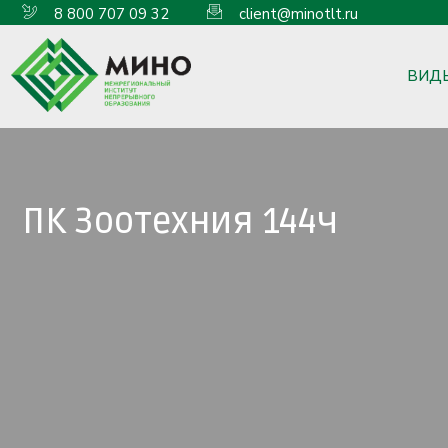
8 800 707 09 32
client@minotlt.ru
ВИД
ПК Зоотехния 144ч