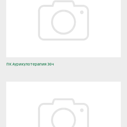
ПК Аурикулотерапия 36ч