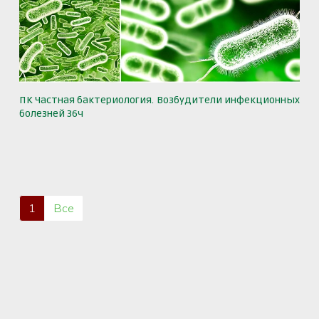
ПК Частная бактериология. Возбудители инфекционных
болезней 36ч
1
Все