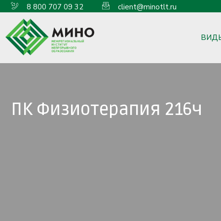
8 800 707 09 32
client@minotlt.ru
ВИД
ПК Физиотерапия 216ч